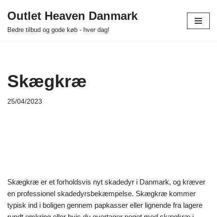
Outlet Heaven Danmark
Spring
Bedre tilbud og gode køb - hver dag!
til
indhold
Skægkræ
25/04/2023
Skægkræ er et forholdsvis nyt skadedyr i Danmark, og kræver
en professionel skadedyrsbekæmpelse. Skægkræ kommer
typisk ind i boligen gennem papkasser eller lignende fra lagere
rundt omkring eller hvis du overtager noget med skægkræ i.