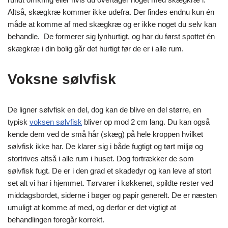
Altså, skægkræ kommer ikke udefra. Der findes endnu kun én
måde at komme af med skægkræ og er ikke noget du selv kan
behandle. De formerer sig lynhurtigt, og har du først spottet én
skægkræ i din bolig går det hurtigt før de er i alle rum.
Voksne sølvfisk
De ligner sølvfisk en del, dog kan de blive en del større, en
typisk
voksen sølvfisk
bliver op mod 2 cm lang. Du kan også
kende dem ved de små hår (skæg) på hele kroppen hvilket
sølvfisk ikke har. De klarer sig i både fugtigt og tørt miljø og
stortrives altså i alle rum i huset. Dog fortrækker de som
sølvfisk fugt. De er i den grad et skadedyr og kan leve af stort
set alt vi har i hjemmet. Tørvarer i køkkenet, spildte rester ved
middagsbordet, siderne i bøger og papir generelt. De er næsten
umuligt at komme af med, og derfor er det vigtigt at
behandlingen foregår korrekt.