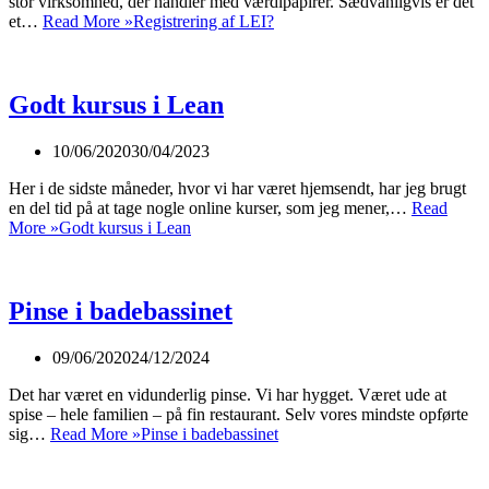
stor virksomhed, der handler med værdipapirer. Sædvanligvis er det
et…
Read More »
Registrering af LEI?
Godt kursus i Lean
10/06/2020
30/04/2023
Her i de sidste måneder, hvor vi har været hjemsendt, har jeg brugt
en del tid på at tage nogle online kurser, som jeg mener,…
Read
More »
Godt kursus i Lean
Pinse i badebassinet
09/06/2020
24/12/2024
Det har været en vidunderlig pinse. Vi har hygget. Været ude at
spise – hele familien – på fin restaurant. Selv vores mindste opførte
sig…
Read More »
Pinse i badebassinet