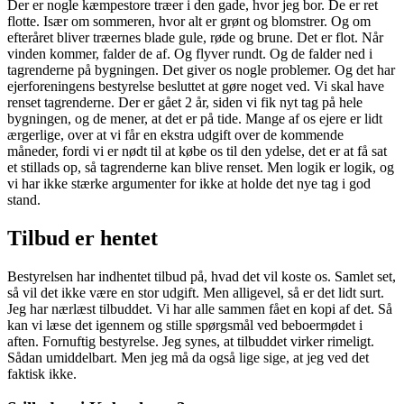
Der er nogle kæmpestore træer i den gade, hvor jeg bor. De er ret
flotte. Især om sommeren, hvor alt er grønt og blomstrer. Og om
efteråret bliver træernes blade gule, røde og brune. Det er flot. Når
vinden kommer, falder de af. Og flyver rundt. Og de falder ned i
tagrenderne på bygningen. Det giver os nogle problemer. Og det har
ejerforeningens bestyrelse besluttet at gøre noget ved. Vi skal have
renset tagrenderne. Der er gået 2 år, siden vi fik nyt tag på hele
bygningen, og de mener, at det er på tide. Mange af os ejere er lidt
ærgerlige, over at vi får en ekstra udgift over de kommende
måneder, fordi vi er nødt til at købe os til den ydelse, det er at få sat
et stillads op, så tagrenderne kan blive renset. Men logik er logik, og
vi har ikke stærke argumenter for ikke at holde det nye tag i god
stand.
Tilbud er hentet
Bestyrelsen har indhentet tilbud på, hvad det vil koste os. Samlet set,
så vil det ikke være en stor udgift. Men alligevel, så er det lidt surt.
Jeg har nærlæst tilbuddet. Vi har alle sammen fået en kopi af det. Så
kan vi læse det igennem og stille spørgsmål ved beboermødet i
aften. Fornuftig bestyrelse. Jeg synes, at tilbuddet virker rimeligt.
Sådan umiddelbart. Men jeg må da også lige sige, at jeg ved det
faktisk ikke.