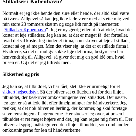
Stilladser i København?
Normalt er jeg ikke hende den sure eller hende, der altid skal være
på tværs. Alligevel så kan jeg ikke lade være med at sætte mig ved
min store 23 tommers skærm og søge lidt rundt på internettet:
”
Stilladser København
”. Jeg er nysgerrig efter at få at vide, hvad det
koster at leje stilladser. Jeg kan se, at det er meget få, der fortæller,
hvad det vil koste. Jeg finder et firma, som skriver at leje af stillads,
koster så og så meget. Men det viser sig, at det er et stillads firma i
Hvidovre, så det er muligvis ikke lige det firma, bestyrelsen har
henvendt sig til. Alligevel, så giver det mig en god idé om, hvad
prisen er. Og det er jeg tilfreds med.
Sikkerhed og pris
Jeg kan se, at tilbuddet, vi har fået, slet ikke er urimeligt for et
sikkert hejseudstyr
. Så der bliver sat et flueben ud for den linje i
tilbuddet, der beskriver omkostningerne ved stilladset. Det næste,
jeg gør, er så at lede lidt efter timelønninger for håndværkere. Jeg
tænker, at det nok bliver en lærling, der kommer, og skal foretage
selve rensningen af tagrenderne. Her studser jeg over, at prisen i
tilbuddet er ret meget højere end det, jeg kan regne mig frem til. Der
bliver sat spørgsmålstegn ved den linje i tilbuddet, som omhandler
omkostningerne for løn til håndværkerne.