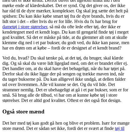
men det er ikke kendt. Derfor bliver det ligesom smidt ind i den
mørke ende af klædeskabet. Det er synd. Og det giver os, der ikke
har råd til de dyre mærker, komplekser. Og skal jeg sætte det helt på
spidsen: Du kan ikke købe smart tøj fra de dyre brands, hvis du er
lidt stor i det – eller hvis du er for lille. Hvis du fx har brug for
dametøj i store størrelser
, så må du ofte lede efter tøj, der ikke er
kendetegnet med et kendt logo. Du kan til gengæld finde tøj i meget
god kvalitet. Så det er måske på tide, at du glemmer alt om at skulle
klemme dig ned i et par bukser, du godt ved, du ikke kan passe, men
har en drøm om at købe – fordi de er designet af et kendt brand?
Ved du, hvad? Du skal tænke på, at det tøj, du bruger, skal klæde
dig. Og så skal du være lidt ligeglad med, om det er brandet eller ej.
Det handler om, at du skal have det behageligt, når du har tøjet på.
Derfor skal du ikke ligge der på sengen og trække maven ind, når
du tager bukserne på. Du kan alligevel ikke undgå, at dellen falder
ud over livremmen. Alle vil kunne se det. Og du vil lide. Det
strammer nemlig. Det er ubehageligt at gå i et par bukser, som er for
små. Så brug alle de tilbud, vi har om at kunne købe tøj i store
størrelser. Det er altid god kvalitet. Oftest er det også flot design.
Også store mænd
Det her med tøj kan godt gå hen og blive et problem. Især for mange
store mænd. Det er sådan set ikke, fordi det er svært at finde
tøj til