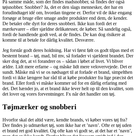
På samme måde, som der findes madsnobber, så findes der også
tøjsnobber. Snobber? Ja, det er den slags mennesker, der har en
forudindtaget idé om, hvordan tingene er. Derfor vil de ikke engang
forsøge at bruge eller smage andre produkter end dem, de kender.
De betaler ofte dyrt for deres snobberi. Ikke kun fordi det er
mærkevarer – eller sjældne delikatesser, de køber. Så sandelig også,
fordi de handlende godt ved, at de findes. De kan dog risikere at
komme til at betale for dårlig kvalitet. Desværre.
Jeg forstår godt deres holdning. Har vi først følt os godt tilpas med et
bestemt brand – tøj, mad, bil mv, så forlader vi sjældent brandet. Der
sker dog det, at vi forandrer os – sådan i løbet af livet. Vi bliver
ældre. Lidt mere erfarne – og måske lidt mere velovervejede. Det er
sundt. Måske må vi se os nødsaget til at forlade et brand, simpelthen
fordi vi ikke længere har råd til at købe produkter fra lige præcist det
brand. Eller fordi vi måske kommer ud for en dårlig erfaring med
det. Det hænder jo, at et brand ikke lever helt op til den kvalitet, som
det lover og vores forventninger. Fx når det handler om tøj.
Tøjmærker og snobberi
Hvorfor skal det altid være, kendte brands, vi køber vores tøj fra?
Der findes jo udmærket tøj, som ikke har et ’navn’. Ofte er tøj uden
et brand ret god kvalitet. Og ofte kan vi godt se, at det har et ’navn’,