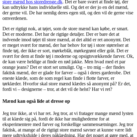
store mænd hos storedrenge.dk
. Det er bare svært at finde tøj, der
kan udtrykke hans individuelle stil. Og det er der jo en del mænd,
der gerne vil. De har nemlig deres egen stil, og den vil de gerne vise
omverdenen.
Det er rigtigt nok, at tøjet, som de store mænd kan købe, er smart.
Det er moderne. Det har de rigtige detaljer. Der er bare det at
indvende imod tøjet til store mænd, at det altid er ret anonymt. Det
er meget svært for mænd, der har behov for tøj i store størrelser at
finde tøj, der ikke er sort, mørkeblåt, mørkegrønt eller gråt. Det er
svært for dem at finde tøj i moderne og opsigtsvækkende farver. Ok,
de kan være heldige at finde en rød jakke. Men hvad med et par
orange jeans? Det er stort set umuligt. Og – tro mig – der findes
faktisk mænd, der er glade for farver – også i deres garderobe. Det
eneste klæde, som de som regel kan finde i flotte farver, er
tørklæder. Hvorfor skal store mænd klædes så anonymt på? Er det,
fordi vi – designerne – tror, at det vil de helst? Har vi ret?
Mænd kan også lide at dresse op
Jeg tror ikke, at vi har ret. Jeg tror, at vi fratager mange mænd lysten
til at klæde sig på, fordi de ikke har mulighederne for at
eksperimentere med farver og forskellige sammensætninger. Jeg tror
faktisk, at mange af de rigtigt store mænd savner at kunne være lidt
mere udtryksfulde i deres påklædning. Har det noget at gøre med, at