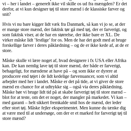
vi – her i landet – generelt ikke vil skille os ud fra mængden? Er det
derfor, at vi kun designer tøj til store mænd i de klassiske farver og
snit?
Hvis vi nu bare kigger lidt væk fra Danmark, så kan vi jo se, at der
er mange store mænd, der faktisk tør gå med tøj, der er farverigt, og
som faktisk viser, at de har en størrelse, der ikke bare er XL. De
virker måske lidt ’festlige’ for os. Men de har det godt med at bruge
forskellige farver i deres påklædning – og de er ikke kede af, at de er
store.
Måske skulle vi lære noget af, hvad designere i fx USA eller Afrika
kan. De kan nemlig lave tøj til store mænd, der både er farverigt,
behageligt, for mændene at have på – og som ikke er dyrere at
producere end tøjet i de lidt kedelige farvenuancer, som vi altid
arbejder med her i landet. Måske er det på tide, at vi giver de store
mænd en chance for at udtrykke sig – også via deres påklædning.
Måske bør vi bruge lidt tid på at skabe farverigt tøj til store mænd –
blot for at teste, om det er noget, der mangler på markedet. Vi kan –
med garanti – helt sikkert fremkalde smil hos de mænd, der leder
efter stort tøj. Måske fejler eksperimentet. Men kunne du tænke dig
at være med til at undersøge, om der er et marked for farverigt tøj til
store mænd?