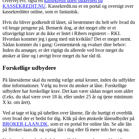
Overvej evt. også en
kassekredit uden sikkerhed på
KASSEKREDIT.NU
. Kassekredit.nu er en portal og oversigt over
kassekreditter online, som er fantastisk.
Hvis du bliver godkendt til lånet, så bestemmer du helt selv hvad du
vil bruge pengene på. Bemærk dog, at det meget ofte er et
ufravigeligt krav at du ikke er listet i Ribers registeret – RKI.
Hvordan kommer jeg i gang med mit kviklån? Det er meget nemt.
Sådan kommer du i gang: Gennemtænk og evaluer dine behov:
Inden du ansøger, er det vigtigt du allerede ved hvor meget du
ønsker at låne og i øvrigt hvor meget du har råd til.
Forskellige udbydere
På lånesiderne skal du nemlig vælge antal kroner, inden du udfylder
dine informationer. Vælg nu hvor du ønsker at låne. Forskellige
udbydere har forskellige krav. Det kan være sådan noget som alder
(f.eks. du skal være over 18 år, eller under 25 år og tjene minimum
X kr. om året).
Ved at tage et kig på tabellen over lånene, får du hurtigt et overblik
over hvad der er bedst for dig. Klik på den ønskede låneudbyder på
BROKER-LAAN.DK
, som er en portal for online lån. Se alle lån
på Broker-laan.dk og optag lån i dag eller få mere info her og nu.