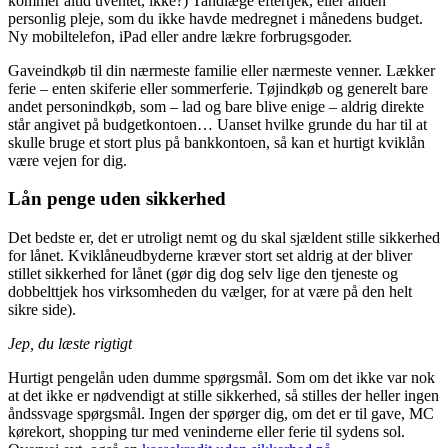
kommer altid uventet, ikke?) Tandlæge eftertjek, eller anden
personlig pleje, som du ikke havde medregnet i månedens budget.
Ny mobiltelefon, iPad eller andre lækre forbrugsgoder.
Gaveindkøb til din nærmeste familie eller nærmeste venner. Lækker
ferie – enten skiferie eller sommerferie. Tøjindkøb og generelt bare
andet personindkøb, som – lad og bare blive enige – aldrig direkte
står angivet på budgetkontoen… Uanset hvilke grunde du har til at
skulle bruge et stort plus på bankkontoen, så kan et hurtigt kviklån
være vejen for dig.
Lån penge uden sikkerhed
Det bedste er, det er utroligt nemt og du skal sjældent stille sikkerhed
for lånet. Kviklåneudbyderne kræver stort set aldrig at der bliver
stillet sikkerhed for lånet (gør dig dog selv lige den tjeneste og
dobbelttjek hos virksomheden du vælger, for at være på den helt
sikre side).
Jep, du læste rigtigt
Hurtigt pengelån uden dumme spørgsmål. Som om det ikke var nok
at det ikke er nødvendigt at stille sikkerhed, så stilles der heller ingen
åndssvage spørgsmål. Ingen der spørger dig, om det er til gave, MC
kørekort, shopping tur med veninderne eller ferie til sydens sol.