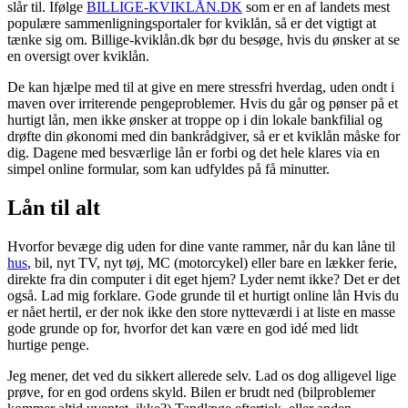
slår til. Ifølge
BILLIGE-KVIKLÅN.DK
som er en af landets mest
populære sammenligningsportaler for kviklån, så er det vigtigt at
tænke sig om. Billige-kviklån.dk bør du besøge, hvis du ønsker at se
en oversigt over kviklån.
De kan hjælpe med til at give en mere stressfri hverdag, uden ondt i
maven over irriterende pengeproblemer. Hvis du går og pønser på et
hurtigt lån, men ikke ønsker at troppe op i din lokale bankfilial og
drøfte din økonomi med din bankrådgiver, så er et kviklån måske for
dig. Dagene med besværlige lån er forbi og det hele klares via en
simpel online formular, som kan udfyldes på få minutter.
Lån til alt
Hvorfor bevæge dig uden for dine vante rammer, når du kan låne til
hus
, bil, nyt TV, nyt tøj, MC (motorcykel) eller bare en lækker ferie,
direkte fra din computer i dit eget hjem? Lyder nemt ikke? Det er det
også. Lad mig forklare. Gode grunde til et hurtigt online lån Hvis du
er nået hertil, er der nok ikke den store nytteværdi i at liste en masse
gode grunde op for, hvorfor det kan være en god idé med lidt
hurtige penge.
Jeg mener, det ved du sikkert allerede selv. Lad os dog alligevel lige
prøve, for en god ordens skyld. Bilen er brudt ned (bilproblemer