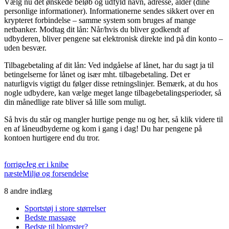
Vælg nu det ønskede beløb og udfyld navn, adresse, alder (dine
personlige informationer). Informationerne sendes sikkert over en
krypteret forbindelse – samme system som bruges af mange
netbanker. Modtag dit lån: Når/hvis du bliver godkendt af
udbyderen, bliver pengene sat elektronisk direkte ind på din konto –
uden besvær.
Tilbagebetaling af dit lån: Ved indgåelse af lånet, har du sagt ja til
betingelserne for lånet og især mht. tilbagebetaling. Det er
naturligvis vigtigt du følger disse retningslinjer. Bemærk, at du hos
nogle udbydere, kan vælge meget lange tilbagebetalingsperioder, så
din månedlige rate bliver så lille som muligt.
Så hvis du står og mangler hurtige penge nu og her, så klik videre til
en af låneudbyderne og kom i gang i dag! Du har pengene på
kontoen hurtigere end du tror.
forrige
Jeg er i knibe
næste
Miljø og forsendelse
8 andre indlæg
Sportstøj i store størrelser
Bedste massage
Bedste til blomster?